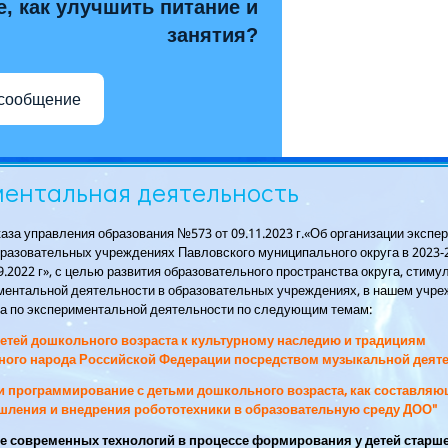
е, как улучшить питание и
занятия?
 сообщение
ентальная деятельность
аза управления образования №573 от 09.11.2023 г.«Об организации эксп
бразовательных учреждениях Павловского муниципального округа в
2023-
9.2022 г», с целью развития образовательного пространства округа, стим
ментальной деятельности в образовательных учреждениях, в нашем учре
а по экспериментальной деятельности по следующим темам:
детей дошкольного возраста к культурному наследию и традициям
ого народа Российской Федерации посредством музыкальной деят
и программирование с детьми дошкольного возраста, как составляю
ления и внедрения робототехники в образовательную среду ДОО"
е современных технологий в процессе формирования у детей старш