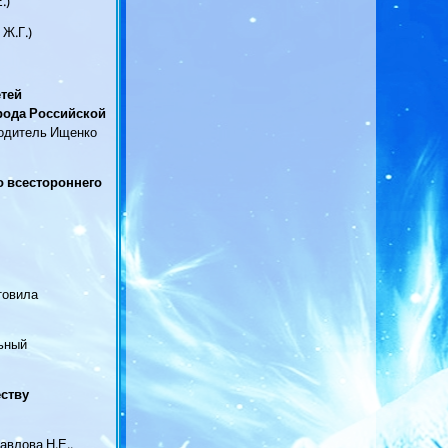
.)
о Ж.Г.)
тей
рода Российской
водитель Ищенко
о всестороннего
товила
льный
ству
авлова Н.Е.,