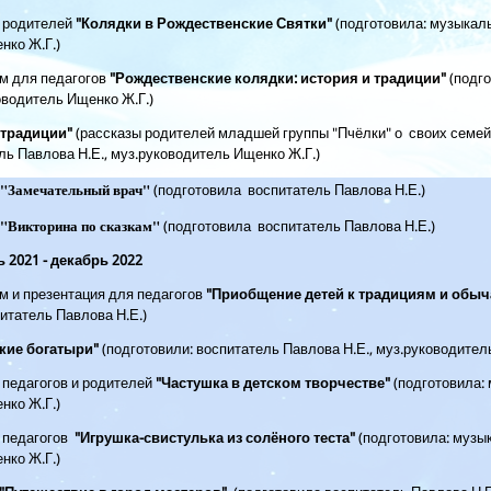
 родителей
"Колядки в Рождественские Святки
"
(подготовила: музыкал
енко Ж.Г.)
м для педагогов
"Рождественские колядки: история и традиции
"
(подг
оводитель Ищенко Ж.Г.)
традиции"
(рассказы родителей младшей группы "Пчёлки" о своих семей
ель Павлова Н.Е., муз.руководитель Ищенко Ж.Г.)
"
Замечательный врач
"
(подготовила воспитатель Павлова Н.Е.)
"Викторина по сказкам"
(подготовила воспитатель Павлова Н.Е.)
 2021 - декабрь 202
2
м и презентация для педагогов
"Приобщение детей к традициям и обыч
итатель Павлова Н.Е.)
кие богатыри"
(подготовили: воспитатель Павлова Н.Е., муз.руководител
 педагогов и родителей
"Частушка в детском творчестве
"
(подготовила:
енко Ж.Г.)
 педагогов
"Игрушка-свистулька из солёного теста
"
(подготовила: музы
енко Ж.Г.)