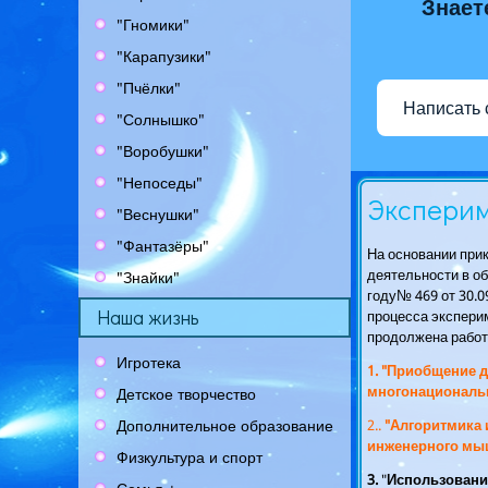
Знает
"Гномики"
"Карапузики"
"Пчёлки"
Написать
"Солнышко"
"Воробушки"
"Непоседы"
Эксперим
"Веснушки"
"Фантазёры"
На основании прик
деятельности в о
"Знайки"
году№ 469 от 30.0
Наша жизнь
процесса экспери
продолжена работ
Игротека
1. "Приобщение 
многонациональн
Детское творчество
Дополнительное образование
2..
"
Алгоритмика 
инженерного мыш
Физкультура и спорт
3.
"
Использовани