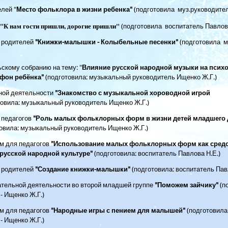
лей "
Место фольклора в жизни ребенка"
(подготовила муз.руководител
"К нам гости пришли, дорогие пришли"
(подготовила воспитатель Павлова
 родителей
"Книжки-малышки - Колыбельные песенки"
(подготовила м
скому собранию на тему: "
Влияние русской народной музыки на психо
фон ребёнка"
(подготовила: музыкальный руководитель Ищенко Ж.Г.)
ной деятельности
"Знакомство с музыкальной хороводной игрой
товила: музыкальный руководитель Ищенко Ж.Г.)
 педагогов
"Роль малых фольклорных форм в жизни детей младшего
товила: музыкальный руководитель Ищенко Ж.Г.)
м для педагогов
"Использование малых фольклорных форм как сред
русской народной культуре"
(подготовила: воспитатель Павлова Н.Е.)
 родителей
"
Создание книжки-малышки"
(подготовила: воспитатель Пав
ательной деятельности во второй младшей группе
"Поможем зайчику"
(п
- Ищенко Ж.Г.)
м для педагогов
"Народные игры с пением для малышей"
(подготовила
- Ищенко Ж.Г.)