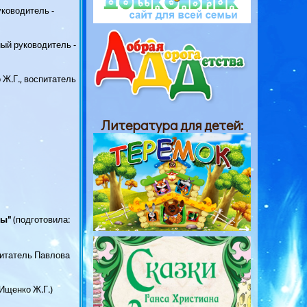
уководитель -
ый руководитель -
 Ж.Г., воспитатель
Литература для детей:
ры"
(подготовила:
питатель Павлова
 Ищенко Ж.Г.)