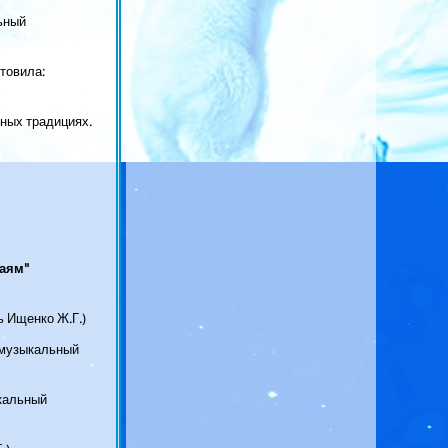
ьный
отовила:
ных традициях.
аям"
ь Ищенко Ж.Г.)
 музыкальный
кальный