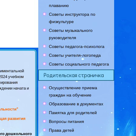
плаванию
Советы инструктора по
физкультуре
Советы музыкального
руководителя
Советы педагога-психолога
Советы учителя-логопеда
Советы социального педагога
ериментальной
Родительская страничка
2024
учебном
улирования
Осуществление приема
ждении начата и
граждан на обучение
Образование в документах
ельности"
Памятка для родителей
щая развития
Вопросы питания
Права детей
его дошкольного