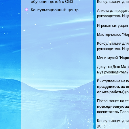
обучения детей с ОВЗ
Консультация для
Консультационный центр
Анкета для родит
руководитель Ищ
Игровая ситуация
Мастер-класс
"
На
Консультация для
руководитель Ищ
Мини-музей
"Наро
Досуг ко Дню Мат
муз.руководитель 
Выступление на пе
праздников, их 
опыта работы)
(п
Презентация на те
повседневную жи
воспитатель Павл
Консультация для
Ж.Г.)