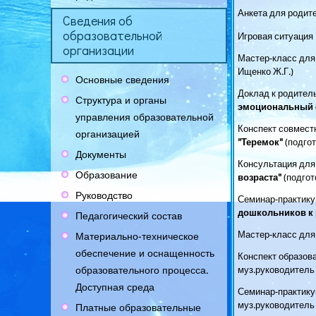
Анкета для родите
Сведения об
образовательной
Игровая ситуация
организации
Мастер-класс для
Ищенко Ж.Г.)
Основные сведения
Доклад к родитель
Структура и органы
эмоциональный 
управления образовательной
Конспект совмест
организацией
"Теремок"
(подго
Документы
Консультация для
Образование
возраста"
(подго
Руководство
Семинар-практику
дошкольников к 
Педагогический состав
Мастер-класс для
Материально-техническое
обеспечение и оснащенность
Конспект образов
образовательного процесса.
муз.руководитель 
Доступная среда
Семинар-практику
муз.руководитель 
Платные образовательные