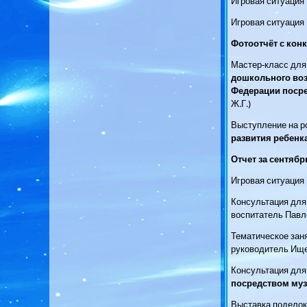
Игровая ситуация
Игровая ситуация
Фотоотчёт с кон
Мастер-класс для
дошкольного воз
Федерации поср
Ж.Г.)
Выступление на ро
развития ребенк
Отчет за сентябрь
Игровая ситуация
Консультация для
воспитатель Павл
Тематическое зан
руководитель Ищ
Консультация для 
посредством му
Выставка поделок