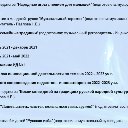
педагогов
"Народные игры с пением для малышей"
(подготовила: муз.р
тие в младшей группе
"Музыкальный теремок"
(подготовили: музыкальн
итатель - Павлова Н.Е.)
 семейные традиции"
(подготовили: музыкальный руководитель - Ищенко
 2021 - декабрь 2021
 2021 - май 202
2
лжение ИД № 1
лан инновационной деятельности по теме на 2022 – 202
3
уч.г.
ого сопровождения педагогов – инноватовров на
2022 -2023
уч.г.
 педагогов
"Воспитание детей на традициях русской народной культу
ва Н.Е.)
"Лапоть, лапоть, лапоток, познакомься с ним, дружок!"
(подготовила вос
ителей и детей
"Русская изба"
(подготовила: музыкальный руководитель