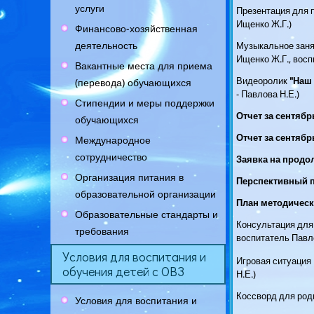
услуги
Презентация для 
Ищенко Ж.Г.)
Финансово-хозяйственная
деятельность
Музыкальное заня
Ищенко Ж.Г., восп
Вакантные места для приема
Видеоролик
"Наш
(перевода) обучающихся
- Павлова Н.Е.)
Стипендии и меры поддержки
Отчет за сентябрь
обучающихся
Отчет за сентябрь
Международное
сотрудничество
Заявка на продо
Организация питания в
Перспективный п
образовательной организации
План методическ
Образовательные стандарты и
Консультация для
требования
воспитатель Павло
Условия для воспитания и
Игровая ситуация
обучения детей с ОВЗ
Н.Е.)
Коссворд для род
Условия для воспитания и