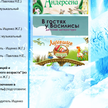
 Павлова Н.Е.)
 музыкальный
ль Ищенко Ж.Г.)
: музыкальный
ль - Ищенко Ж.Г.)
ь - Павлова Н.Е.,
иций и
го возраста" (из
о Ж.Г.)
лючение в
оты)
(подготовили:
одитель Ищенко