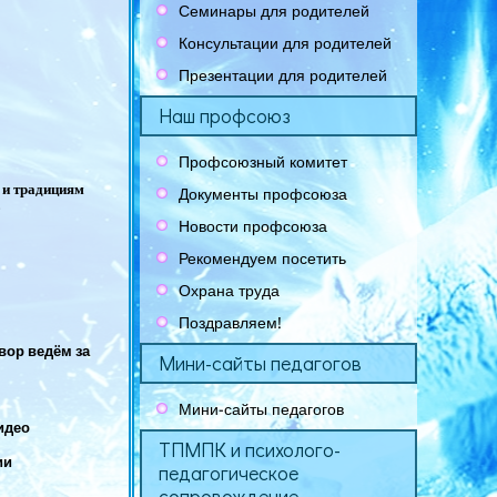
Семинары для родителей
Консультации для родителей
Презентации для родителей
Наш профсоюз
Профсоюзный комитет
 и традициям
Документы профсоюза
"
Новости профсоюза
Рекомендуем посетить
Охрана труда
Поздравляем!
овор ведём за
Мини-сайты педагогов
Мини-сайты педагогов
идео
ТПМПК и психолого-
ии
педагогическое
сопровождение