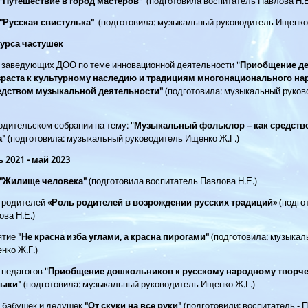
"Путешествие в город мастеров"
(подготовила воспитатель Павлова Н.Е
"Русская свистулька"
(подготовила: музыкальный руководитель Ищенк
курса частушек
 заведующих ДОО по теме инновационной деятельности "
П
риобщение де
раста к культурному наследию и традициям многонационального на
едством музыкальной деятельности"
(подготовила: музыкальный руко
дительском собрании на тему: "
Музыкальный фольклор – как средств
а"
(подготовила: музыкальный руководитель Ищенко Ж.Г.)
 2021 - май 2023
"Жилище человека"
(подготовила воспитатель Павлова Н.Е.)
 родителей
«Роль родителей в возрождении русских традиций»
(подго
ова Н.Е.)
ятие
"Не красна изба углами, а красна пирогами"
(подготовила: музыка
енко Ж.Г.)
педагогов "
Приобщение дошкольников к русскому народному творче
зыки"
(подготовила: музыкальный руководитель Ищенко Ж.Г.)
 бабушек и дедушек
"От скуки на все руки"
(подготовили: воспитатель - П