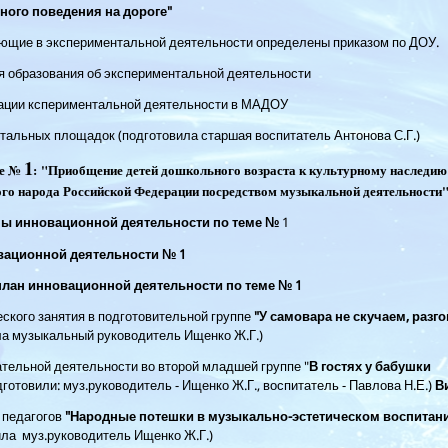
ного поведения на дороге"
ующие в экспериментальной деятельности определены приказом по ДОУ.
я образования об экспериментальной деятельности
зации кспериментальной деятельности в МАДОУ
тальных площадок (подготовила старшая воспитатель Антонова С.Г.)
1
ме №
: "Приобщение детей дошкольного возраста к культурному наследию
го народа Российской Федерации посредством музыкальной деятельности
мы инновационной деятельности по теме №
1
вационной деятельности №
1
план инновационной деятельности по теме № 1
ского занятия в подготовительной группе
"У самовара не скучаем, разг
ла музыкальный руководитель Ищенко Ж.Г.)
ательной деятельности во второй младшей группе "
В гостях у бабушки
готовили: муз.руководитель - Ищенко Ж.Г., воспитатель - Павлова Н.Е.)
В
 педагогов
"Народные потешки в музыкально-эстетическом воспитан
ила муз.руководитель Ищенко Ж.Г.)