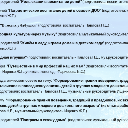
 родителей
"Роль сказки в воспитании детей"
(подготовила: воспитатель
елей
"Патриотическое воспитание детей в семье и ДОО"
(подготовила:
енко Ж.Г.)
"В гостях у бабушки"
(подготовила воспитатель Павлова Н.Е.)
родная культура через музыку"
(подготовила: музыкальный руководите
 родителей
"
Живём в ладу, играем дома и в детском саду"
(подготовила
енко Ж.Г.)
дная игрушка"
(подготовили: воспитатель - Павлова Н.Е., муз.руководите
ери
"Путешествие в мир прфессий наших мам"
(подготовили: воспитател
- Ищенко Ж.Г., учитель-логопед - Фарисеева Е.С.)
дагогическом совете на тему: "
Формирование правил поведения, трад
включение в повседневную жизнь детей в группах младшего дошкольно
одготовили: воспитатель Павлова Н.Е., музыкальный руководитель Ищенк
му "
Формирование правил поведения, традиций и праздников, их вк
знь детей в группах младшего дошкольного возраста" (из опыта раб
ова Н.Е., музыкальный руководитель Ищенко Ж.Г.)
 родителей
"Поиграем в сказку дома"
(подготовила: музыкальный руков