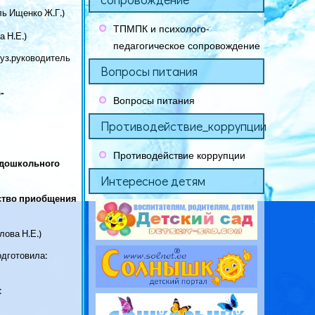
ь Ищенко Ж.Г.)
ТПМПК и психолого-
 Н.Е.)
педагогическое сопровождение
уз.руководитель
Вопросы питания
-
Вопросы питания
Противодействие_коррупции
Противодействие коррупции
 дошкольного
Интересное детям
ство приобщения
лова Н.Е.)
одготовила:
: