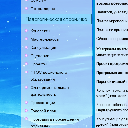
Семья +
возраста безопас
Фотогалерея
Педагоги, участв
Педагогическая страничка
Приказ управлени
Приказ об органи
Конспекты
Обзор эксперимен
Мастер-классы
Консультации
Материалы по те
многонационально
Сценарии
Проект програм
Проекты
ФГОС дошкольного
Программа инно
образования
Перспективный 
Экспериментальная
Конспект тематиче
деятельность
чаем"
(подготови
Презентации
Конспект образов
Варварушки"
(под
Годовой план
Программа просвещения
Консультация для
детей
"
(подготов
родителей