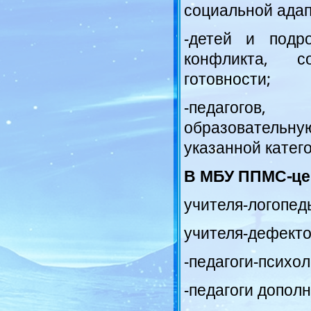
социальной адап
-детей и подр
конфликта, с
готовности;
-педагогов
образователь
указанной катег
В МБУ ППМС-цен
учителя-логопед
учителя-дефекто
-педагоги-психол
-педагоги допол