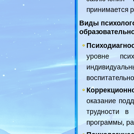
принимается р
Виды психолого
образовательн
Психодиагно
уровне псих
индивидуаль
воспитательно
Коррекционн
оказание под
трудности в 
программы, ра