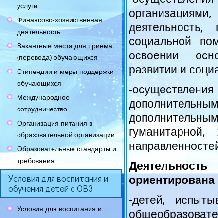
-осуществления
услуги
организациям
Финансово-хозяйственная
деятельность, 
деятельность
социальной по
Вакантные места для приема
освоении осн
(перевода) обучающихся
развитии и соци
Стипендии и меры поддержки
обучающихся
-осуществлен
Международное
дополнительн
сотрудничество
дополнительным
Организация питания в
гуманитарной, 
образовательной организации
направленностей
Образовательные стандарты и
требования
Деятельнос
ориентирована 
Условия для воспитания и
обучения детей с ОВЗ
-детей, испыт
Условия для воспитания и
общеобразоват