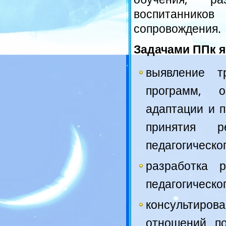
обучения, ра
воспитанников
сопровождения.
Задачами ППк я
выявление т
программ, о
адаптации и 
принятия р
педагогическо
разработка р
педагогическо
консультир
отношений по