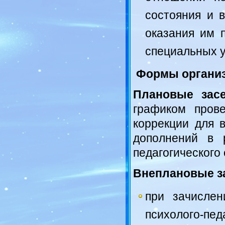
состояния и 
оказания им п
специальных у
Формы организ
Плановые зас
графиком пров
коррекции для 
дополнений в 
педагогического
Внеплановые з
при зачислен
психолого-пед