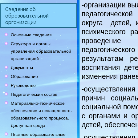
-организации вы
Сведения об
педагогическо
образовательной
округа детей, 
организации
психического р
Основные сведения
проведение и
Структура и органы
педагогическо
управления образовательной
результатам р
организацией
воспитания дет
Документы
изменения ране
Образование
Руководство
-осуществлени
Педагогический состав
причин социал
Материально-техническое
социальной помо
обеспечение и оснащенность
с органами и о
образовательного процесса.
детей, обеспече
Доступная среда
Платные образовательные