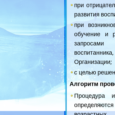
при отрицател
развития восп
при возникно
обучение и р
запросами р
воспитанника,
Организации;
с целью решен
Алгоритм пров
Процедура и
определяются
возрастных,