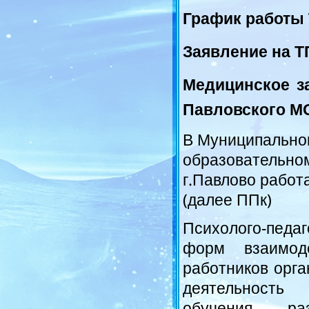
График работы 
Заявление на 
Медицинское з
Павловского М
В Муниципально
образовательном
г.Павлово работ
(далее ППк)
Психолого-педаг
форм взаимоде
работников орг
деятельность 