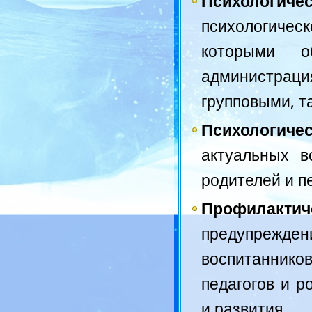
Психологичес
психологиче
которыми о
администрац
групповыми, т
Психологиче
актуальных в
родителей и п
Профилактич
предупрежден
воспитанников
педагогов и р
и развития.