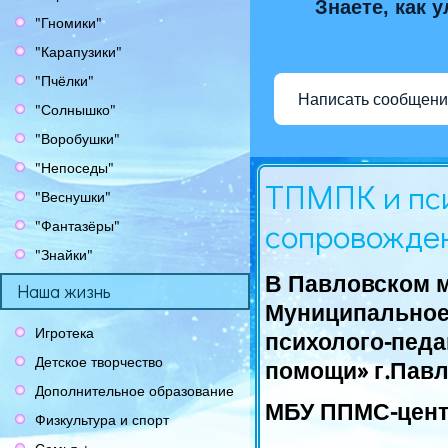
Знаете, как 
"Гномики"
"Карапузики"
"Пчёлки"
Написать сообщени
"Солнышко"
"Воробушки"
"Непоседы"
ТПМПК и пси
"Веснушки"
сопровожде
"Фантазёры"
"Знайки"
В Павловском 
Наша жизнь
Муниципальное
Игротека
психолого-педа
Детское творчество
помощи» г.Павл
Дополнительное образование
МБУ ППМС-центр
Физкультура и спорт