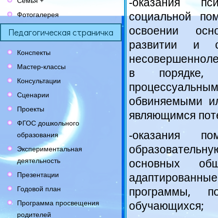
-оказания пси
Семья +
социальной по
Фотогалерея
освоении осн
Педагогическая страничка
развитии и с
Конспекты
несовершенноле
Мастер-классы
в порядке, 
Консультации
процессуальны
Сценарии
обвиняемыми и
Проекты
являющимся пот
ФГОС дошкольного
-оказания по
образования
образовательну
Экспериментальная
деятельность
основных общ
Презентации
адаптирован
Годовой план
программы, п
Программа просвещения
обучающихся;
родителей