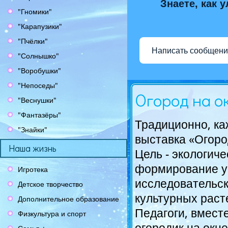
Знаете, как 
"Гномики"
"Карапузики"
"Пчёлки"
Написать сообщени
"Солнышко"
"Воробушки"
"Непоседы"
Огород на о
"Веснушки"
"Фантазёры"
Традиционно, ка
"Знайки"
выставка «Огоро
Наша жизнь
Цель - экологич
формирование у 
Игротека
исследовательск
Детское творчество
культурных раст
Дополнительное образование
Педагоги, вмест
Физкультура и спорт