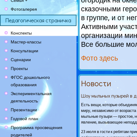
огородик на окн
Семья +
сказочными гер
Фотогалерея
в группе, и от н
Педагогическая страничка
Активными учас
Конспекты
организации мин
Мастер-классы
Все большие мо
Консультации
Фото здесь
Сценарии
Проекты
ФГОС дошкольного
Новости
образования
Экспериментальная
Шоу мыльных пузырей в 
деятельность
Есть вещи, которые объединя
Презентации
миру, независимо от возраста 
мыльные пузыри — простое, н
Годовой план
явление, вызывающее неподд
Программа просвещения
23 июля в гости к ребятам пр
родителей