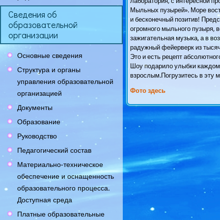
лаборатория, с интересной п
Мыльных пузырей». Море вост
Сведения об
и бесконечный позитив! Предс
образовательной
огромного мыльного пузыря, в
организации
зажигательная музыка, а в во
радужный фейерверк из тыся
Основные сведения
Это и есть рецепт абсолютног
Шоу подарило улыбки каждом
Структура и органы
взрослым.Погрузитесь в эту м
управления образовательной
Фото здесь
организацией
Документы
Образование
Руководство
Педагогический состав
Материально-техническое
обеспечение и оснащенность
образовательного процесса.
Доступная среда
Платные образовательные