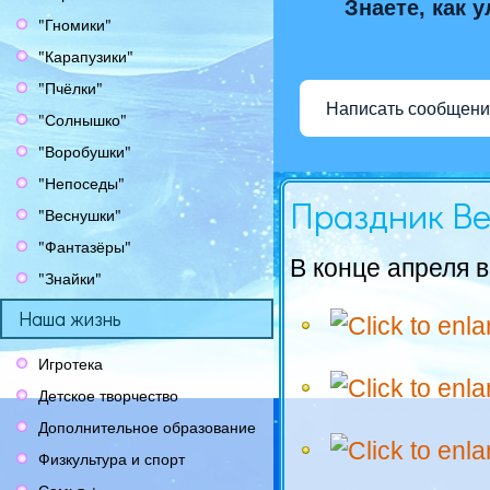
Знаете, как 
"Гномики"
"Карапузики"
"Пчёлки"
Написать сообщени
"Солнышко"
"Воробушки"
"Непоседы"
Праздник В
"Веснушки"
"Фантазёры"
В конце апреля 
"Знайки"
Наша жизнь
Игротека
Детское творчество
Дополнительное образование
Физкультура и спорт