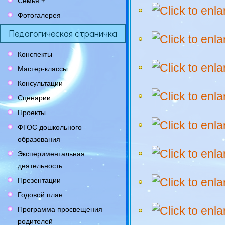
Семья +
Фотогалерея
Педагогическая страничка
Конспекты
Мастер-классы
Консультации
Сценарии
Проекты
ФГОС дошкольного
образования
Экспериментальная
деятельность
Презентации
Годовой план
Программа просвещения
родителей