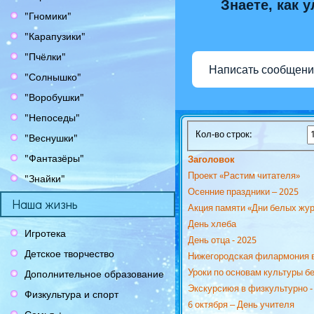
Знаете, как 
"Гномики"
"Карапузики"
"Пчёлки"
Написать сообщени
"Солнышко"
"Воробушки"
"Непоседы"
Кол-во строк:
"Веснушки"
"Фантазёры"
Заголовок
Проект «Растим читателя»
"Знайки"
Осенние праздники – 2025
Наша жизнь
Акция памяти «Дни белых жу
День хлеба
Игротека
День отца - 2025
Детское творчество
Нижегородская филармония в 
Уроки по основам культуры б
Дополнительное образование
Экскурсиюя в физкультурно -
Физкультура и спорт
6 октября – День учителя