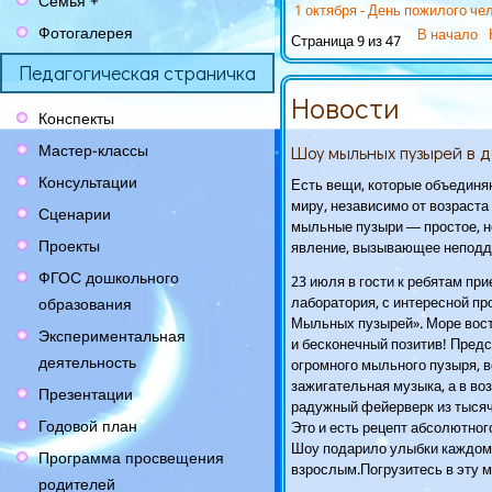
Семья +
1 октября - День пожилого че
Фотогалерея
В начало
Страница 9 из 47
Педагогическая страничка
Новости
Конспекты
Мастер-классы
Шоу мыльных пузырей в 
Консультации
Есть вещи, которые объединя
миру, независимо от возраста 
Сценарии
мыльные пузыри — простое, н
Проекты
явление, вызывающее неподд
ФГОС дошкольного
23 июля в гости к ребятам пр
лаборатория, с интересной п
образования
Мыльных пузырей». Море вост
Экспериментальная
и бесконечный позитив! Предс
деятельность
огромного мыльного пузыря, в
зажигательная музыка, а в во
Презентации
радужный фейерверк из тыся
Годовой план
Это и есть рецепт абсолютног
Шоу подарило улыбки каждом
Программа просвещения
взрослым.Погрузитесь в эту м
родителей